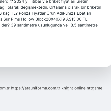
erdir? 2024 yılı itibariyle briket fiyatları üretim
ğlı olarak değişmektedir. Ortalama olarak bir briketin
BIMS kaç TL? Ponza FiyatlarıÜrün AdıPumza Ebatları
 as Sur Pims Hollow Block20X40X19 AS13,00 TL +
ider? 39 santimetre uzunluğunda ve 18,5 santimetre
com.tr
https://atauniforma.com.tr
knight online
nttgame