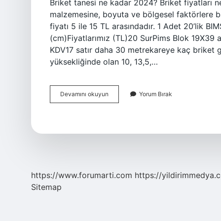
Briket tanesi ne kadar 2024? Briket fiyatları nel
malzemesine, boyuta ve bölgesel faktörlere ba
fiyatı 5 ile 15 TL arasındadır. 1 Adet 20’lik 
(cm)Fiyatlarımız (TL)20 SurPims Blok 19X39
KDV17 satır daha 30 metrekareye kaç briket g
yüksekliğinde olan 10, 13,5,…
Briket
Devamını okuyun
Yorum Bırak
Tanesi
Kaç
Tl
2024
https://www.forumarti.com
https://yildirimmedya.
Sitemap