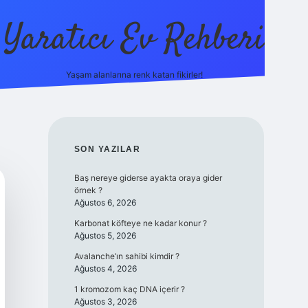
Yaratıcı Ev Rehberi
Yaşam alanlarına renk katan fikirler!
ilbet güncel giriş adresi
ilbet y
SIDEBAR
SON YAZILAR
Baş nereye giderse ayakta oraya gider
örnek ?
Ağustos 6, 2026
Karbonat köfteye ne kadar konur ?
Ağustos 5, 2026
Avalanche’ın sahibi kimdir ?
Ağustos 4, 2026
1 kromozom kaç DNA içerir ?
Ağustos 3, 2026