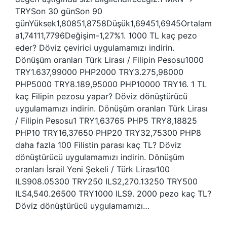
TRYSon 30 günSon 90
günYüksek1,80851,8758Düşük1,69451,6945Ortalam
a1,74111,7796Değişim-1,27%1. 1000 TL kaç pezo
eder? Döviz çevirici uygulamamızı indirin.
Dönüşüm oranları Türk Lirası / Filipin Pesosu1000
TRY1.637,99000 PHP2000 TRY3.275,98000
PHP5000 TRY8.189,95000 PHP10000 TRY16. 1 TL
kaç Filipin pezosu yapar? Döviz dönüştürücü
uygulamamızı indirin. Dönüşüm oranları Türk Lirası
/ Filipin Pesosu1 TRY1,63765 PHP5 TRY8,18825
PHP10 TRY16,37650 PHP20 TRY32,75300 PHP8
daha fazla 100 Filistin parası kaç TL? Döviz
dönüştürücü uygulamamızı indirin. Dönüşüm
oranları İsrail Yeni Şekeli / Türk Lirası100
ILS908.05300 TRY250 ILS2,270.13250 TRY500
ILS4,540.26500 TRY1000 ILS9. 2000 pezo kaç TL?
Döviz dönüştürücü uygulamamızı…