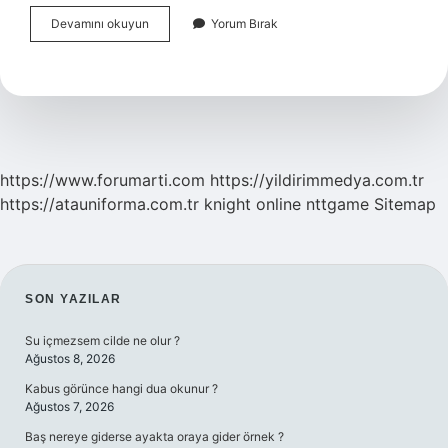
1
Devamını okuyun
Yorum Bırak
Türk
Lirası
Kaç
Pezo
https://www.forumarti.com
https://yildirimmedya.com.tr
https://atauniforma.com.tr
knight online
nttgame
Sitemap
SIDEBAR
SON YAZILAR
Su içmezsem cilde ne olur ?
Ağustos 8, 2026
Kabus görünce hangi dua okunur ?
Ağustos 7, 2026
Baş nereye giderse ayakta oraya gider örnek ?