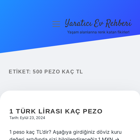
Yaratıcı Ev Rehberi
menüyü
aç
Yaşam alanlarına renk katan fikirler!
Anasayfa
Gizlilik Politikası
Yasal Uyarı
ETIKET:
500 PEZO KAÇ TL
Hakkımızda
1 TÜRK LIRASI KAÇ PEZO
Tarih: Eylül 23, 2024
1 peso kaç TL’dir? Aşağıya girdiğiniz döviz kuru
değeri aştığında sizi bilgilendireceğiz.1 MXN →