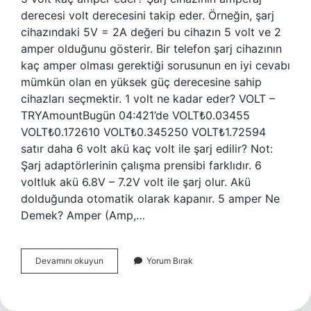
derecesi volt derecesini takip eder. Örneğin, şarj
cihazındaki 5V = 2A değeri bu cihazın 5 volt ve 2
amper olduğunu gösterir. Bir telefon şarj cihazının
kaç amper olması gerektiği sorusunun en iyi cevabı
mümkün olan en yüksek güç derecesine sahip
cihazları seçmektir. 1 volt ne kadar eder? VOLT –
TRYAmountBugün 04:421’de VOLT₺0.03455
VOLT₺0.172610 VOLT₺0.345250 VOLT₺1.72594
satır daha 6 volt akü kaç volt ile şarj edilir? Not:
Şarj adaptörlerinin çalışma prensibi farklıdır. 6
voltluk akü 6.8V – 7.2V volt ile şarj olur. Akü
dolduğunda otomatik olarak kapanır. 5 amper Ne
Demek? Amper (Amp,…
6
Devamını okuyun
Yorum Bırak
Volt
Kaç
Amperdir