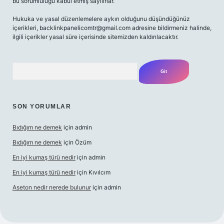
bu sorumluluğu kabul etmiş sayılırlar.
Hukuka ve yasal düzenlemelere aykırı olduğunu düşündüğünüz
içerikleri,
backlinkpanelicomtr@gmail.com
adresine bildirmeniz halinde,
ilgili içerikler yasal süre içerisinde sitemizden kaldırılacaktır.
Arama
SON YORUMLAR
Bıdığım ne demek
için
admin
Bıdığım ne demek
için
Özüm
En iyi kumaş türü nedir
için
admin
En iyi kumaş türü nedir
için
Kıvılcım
Aseton nedir nerede bulunur
için
admin