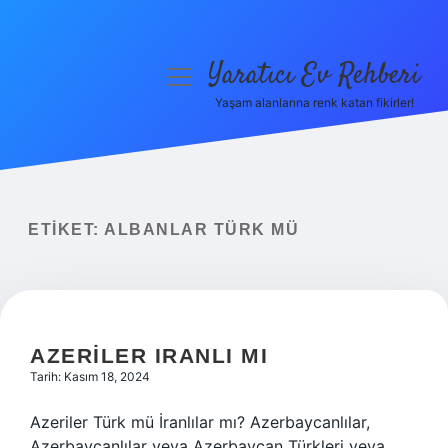
Yaratıcı Ev Rehberi
menüyü
aç
Yaşam alanlarına renk katan fikirler!
Anasayfa
Gizlilik Politikası
Yasal Uyarı
ETIKET:
ALBANLAR TÜRK MÜ
Hakkımızda
AZERILER IRANLI MI
Tarih: Kasım 18, 2024
Azeriler Türk mü İranlılar mı? Azerbaycanlılar,
Azerbaycanlılar veya Azerbaycan Türkleri veya