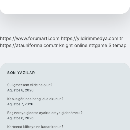
Ar
Farkı
Nedir
https://www.forumarti.com
https://yildirimmedya.com.tr
https://atauniforma.com.tr
knight online
nttgame
Sitemap
SIDEBAR
SON YAZILAR
Su içmezsem cilde ne olur ?
Ağustos 8, 2026
Kabus görünce hangi dua okunur ?
Ağustos 7, 2026
Baş nereye giderse ayakta oraya gider örnek ?
Ağustos 6, 2026
Karbonat köfteye ne kadar konur ?