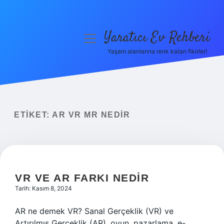
Yaratıcı Ev Rehberi
menüyü
aç
Yaşam alanlarına renk katan fikirler!
Anasayfa
Gizlilik Politikası
Yasal Uyarı
ETIKET:
AR VR MR NEDIR
Hakkımızda
VR VE AR FARKI NEDIR
Tarih: Kasım 8, 2024
AR ne demek VR? Sanal Gerçeklik (VR) ve
Artırılmış Gerçeklik (AR), oyun, pazarlama, e-