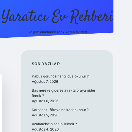
Yaratıcı Ev Rehberi
Yaşam alanlarına renk katan fikirler!
ilbet güncel giriş adresi
ilbet yen
SIDEBAR
SON YAZILAR
Kabus görünce hangi dua okunur ?
Ağustos 7, 2026
Baş nereye giderse ayakta oraya gider
örnek ?
Ağustos 6, 2026
Karbonat köfteye ne kadar konur ?
Ağustos 5, 2026
Avalanche’ın sahibi kimdir ?
Ağustos 4, 2026