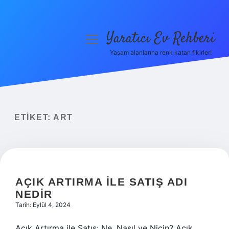
Yaratıcı Ev Rehberi
menüyü
aç
Yaşam alanlarına renk katan fikirler!
Anasayfa
Gizlilik Politikası
Yasal Uyarı
ETIKET:
ART
Hakkımızda
AÇIK ARTIRMA ILE SATIŞ ADI
NEDIR
Tarih: Eylül 4, 2024
Açık Artırma ile Satış: Ne, Nasıl ve Niçin? Açık