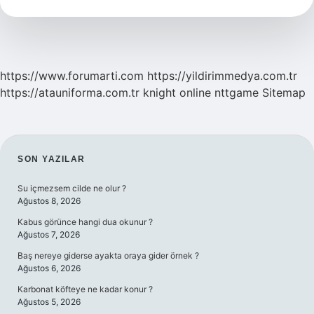
satış
adı
nedir
https://www.forumarti.com
https://yildirimmedya.com.tr
https://atauniforma.com.tr
knight online
nttgame
Sitemap
SIDEBAR
SON YAZILAR
Su içmezsem cilde ne olur ?
Ağustos 8, 2026
Kabus görünce hangi dua okunur ?
Ağustos 7, 2026
Baş nereye giderse ayakta oraya gider örnek ?
Ağustos 6, 2026
Karbonat köfteye ne kadar konur ?
Ağustos 5, 2026