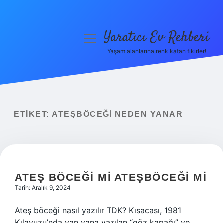
Yaratıcı Ev Rehberi
menüyü
aç
Yaşam alanlarına renk katan fikirler!
Anasayfa
Gizlilik Politikası
Yasal Uyarı
ETIKET:
ATEŞBÖCEĞI NEDEN YANAR
Hakkımızda
ATEŞ BÖCEĞI MI ATEŞBÖCEĞI MI
Tarih: Aralık 9, 2024
Ateş böceği nasıl yazılır TDK? Kısacası, 1981
Kılavuzu’nda yan yana yazılan “göz kapağı” ve