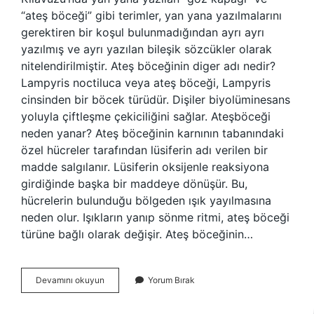
“ateş böceği” gibi terimler, yan yana yazılmalarını
gerektiren bir koşul bulunmadığından ayrı ayrı
yazılmış ve ayrı yazılan bileşik sözcükler olarak
nitelendirilmiştir. Ateş böceğinin diger adı nedir?
Lampyris noctiluca veya ateş böceği, Lampyris
cinsinden bir böcek türüdür. Dişiler biyolüminesans
yoluyla çiftleşme çekiciliğini sağlar. Ateşböceği
neden yanar? Ateş böceğinin karnının tabanındaki
özel hücreler tarafından lüsiferin adı verilen bir
madde salgılanır. Lüsiferin oksijenle reaksiyona
girdiğinde başka bir maddeye dönüşür. Bu,
hücrelerin bulunduğu bölgeden ışık yayılmasına
neden olur. Işıkların yanıp sönme ritmi, ateş böceği
türüne bağlı olarak değişir. Ateş böceğinin…
Ateş
Devamını okuyun
Yorum Bırak
Böceği
Mi