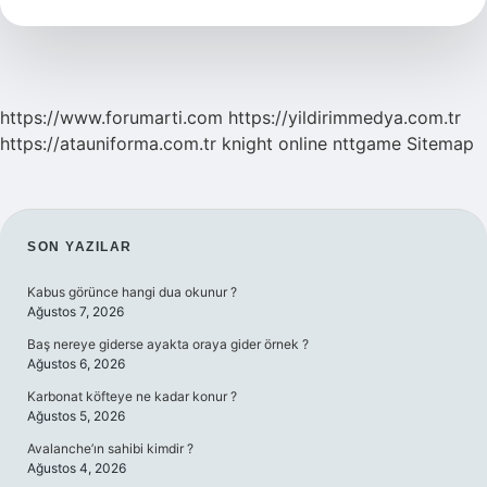
Ateşböceği
Mi
https://www.forumarti.com
https://yildirimmedya.com.tr
https://atauniforma.com.tr
knight online
nttgame
Sitemap
SIDEBAR
SON YAZILAR
Kabus görünce hangi dua okunur ?
Ağustos 7, 2026
Baş nereye giderse ayakta oraya gider örnek ?
Ağustos 6, 2026
Karbonat köfteye ne kadar konur ?
Ağustos 5, 2026
Avalanche’ın sahibi kimdir ?
Ağustos 4, 2026