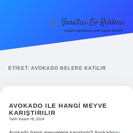
Yaratıcı Ev Rehberi
menüyü
aç
Yaşam alanlarına renk katan fikirler!
Anasayfa
Gizlilik Politikası
Yasal Uyarı
ETIKET:
AVOKADO NELERE KATILIR
Hakkımızda
AVOKADO ILE HANGI MEYVE
KARIŞTIRILIR
Tarih: Kasım 18, 2024
Avokado hangi meyvelerle karıştırılır? Avokadoyu