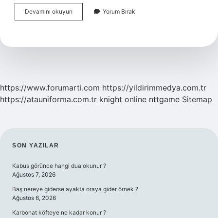
Avokado
Devamını okuyun
Yorum Bırak
Ile
Hangi
Meyve
Karıştırılır
https://www.forumarti.com
https://yildirimmedya.com.tr
https://atauniforma.com.tr
knight online
nttgame
Sitemap
SIDEBAR
SON YAZILAR
Kabus görünce hangi dua okunur ?
Ağustos 7, 2026
Baş nereye giderse ayakta oraya gider örnek ?
Ağustos 6, 2026
Karbonat köfteye ne kadar konur ?