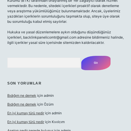
Kurumu (BTK) tarafından onaylanmış bir Yer Sağlayıcı olarak hizmet
vermektedir. Bu nedenle, sitedeki içerikleri proaktif olarak denetleme
veya araştırma yükümlülüğümüz bulunmamaktadır. Ancak, üyelerimiz
yazdıkları içeriklerin sorumluluğunu taşımakta olup, siteye üye olarak
bu sorumluluğu kabul etmiş sayılırlar.
Hukuka ve yasal düzenlemelere aykırı olduğunu düşündüğünüz
içerikleri,
backlinkpanelicomtr@gmail.com
adresine bildirmeniz halinde,
ilgili içerikler yasal süre içerisinde sitemizden kaldırılacaktır.
Arama
SON YORUMLAR
Bıdığım ne demek
için
admin
Bıdığım ne demek
için
Özüm
En iyi kumaş türü nedir
için
admin
En iyi kumaş türü nedir
için
Kıvılcım
Aseton nedir nerede bulunur
için
admin