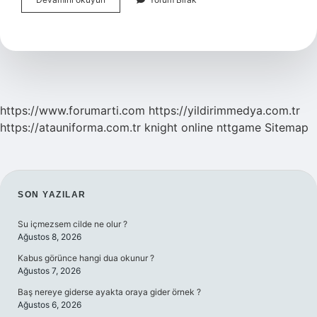
Anneye
Bakıcı
Desteği
Ne
Kadar
https://www.forumarti.com
https://yildirimmedya.com.tr
https://atauniforma.com.tr
knight online
nttgame
Sitemap
SIDEBAR
SON YAZILAR
Su içmezsem cilde ne olur ?
Ağustos 8, 2026
Kabus görünce hangi dua okunur ?
Ağustos 7, 2026
Baş nereye giderse ayakta oraya gider örnek ?
Ağustos 6, 2026