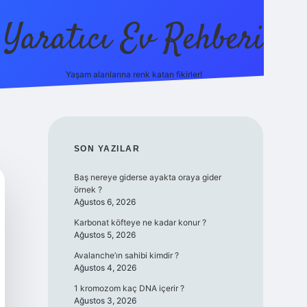
Yaratıcı Ev Rehberi
Yaşam alanlarına renk katan fikirler!
ilbet güncel g
SIDEBAR
SON YAZILAR
Baş nereye giderse ayakta oraya gider
örnek ?
Ağustos 6, 2026
Karbonat köfteye ne kadar konur ?
Ağustos 5, 2026
Avalanche’ın sahibi kimdir ?
Ağustos 4, 2026
1 kromozom kaç DNA içerir ?
Ağustos 3, 2026