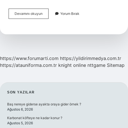
Bankadan
Devamını okuyun
Yorum Bırak
Maaş
Bordrosu
Alınır
Mı
https://www.forumarti.com
https://yildirimmedya.com.tr
https://atauniforma.com.tr
knight online
nttgame
Sitemap
SIDEBAR
SON YAZILAR
Baş nereye giderse ayakta oraya gider örnek ?
Ağustos 6, 2026
Karbonat köfteye ne kadar konur ?
Ağustos 5, 2026