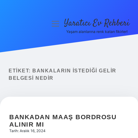
Yaratıcı Ev Rehberi
menüyü
aç
Yaşam alanlarına renk katan fikirler!
Anasayfa
Gizlilik Politikası
Yasal Uyarı
ETIKET:
BANKALARIN ISTEDIĞI GELIR
BELGESI NEDIR
Hakkımızda
BANKADAN MAAŞ BORDROSU
ALINIR MI
Tarih: Aralık 16, 2024