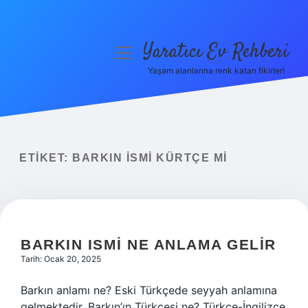
Yaratıcı Ev Rehberi
menüyü
aç
Yaşam alanlarına renk katan fikirler!
Anasayfa
Gizlilik Politikası
Yasal Uyarı
ETIKET:
BARKIN ISMI KÜRTÇE MI
Hakkımızda
BARKIN ISMI NE ANLAMA GELIR
Tarih: Ocak 20, 2025
Barkın anlamı ne? Eski Türkçede seyyah anlamına
gelmektedir. Barkın’ın Türkçesi ne? Türkçe-İngilizce