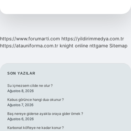
Ne
Anlama
Gelir
https://www.forumarti.com
https://yildirimmedya.com.tr
https://atauniforma.com.tr
knight online
nttgame
Sitemap
SIDEBAR
SON YAZILAR
Su içmezsem cilde ne olur ?
Ağustos 8, 2026
Kabus görünce hangi dua okunur ?
Ağustos 7, 2026
Baş nereye giderse ayakta oraya gider örnek ?
Ağustos 6, 2026
Karbonat köfteye ne kadar konur ?