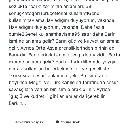
sözlükte “bark” teriminin anlamları: 59
sonuçKategoriTürkçeGenel kullanım1Genel
kullanımhavlamaHavladığını duyuyorum, yakında.
Havladığını duyuyorum, yakında. Daha fazla
cümle2Genel kullanımhavlama95 satır daha Barin
ismi ne anlama gelir? Barın güç ve kuvvet anlamına
gelir. Ayrıca Orta Asya prensliklerinden birinin adı
Barın’dır. Barın erkek isminin rengi de mavidir. Bartu
ismi ne anlama gelir? Bartu, Türk dillerinde yaygın
olarak kullanılan bir erkek ismidir ve genellikle
“korkusuz, cesur” anlamına gelir. Bu isim tarih
boyunca Moğol ve Türk kabileleri tarafından cesur
savaşçılara verilen bir isim olarak bilinir. Ayrıca
“güçlü ve kudretli” gibi anlamlar da içerebilir.
Barkın…
Barkın
Devamını okuyun
Yorum Bırak
Ismi