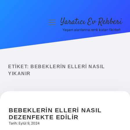
Yaratıcı Ev Rehberi
menüyü
aç
Yaşam alanlarına renk katan fikirler!
Anasayfa
Gizlilik Politikası
Yasal Uyarı
ETIKET:
BEBEKLERIN ELLERI NASIL
YIKANIR
Hakkımızda
BEBEKLERIN ELLERI NASIL
DEZENFEKTE EDILIR
Tarih: Eylül 9, 2024