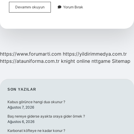
Bebeklerin
Devamını okuyun
Yorum Bırak
Elleri
Nasıl
Dezenfekte
Edilir
https://www.forumarti.com
https://yildirimmedya.com.tr
https://atauniforma.com.tr
knight online
nttgame
Sitemap
SIDEBAR
SON YAZILAR
Kabus görünce hangi dua okunur ?
Ağustos 7, 2026
Baş nereye giderse ayakta oraya gider örnek ?
Ağustos 6, 2026
Karbonat köfteye ne kadar konur ?