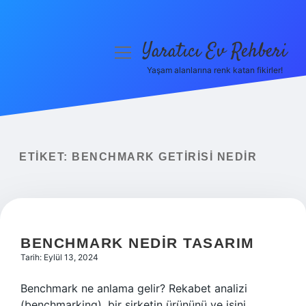
Yaratıcı Ev Rehberi
menüyü
aç
Yaşam alanlarına renk katan fikirler!
Anasayfa
Gizlilik Politikası
Yasal Uyarı
ETIKET:
BENCHMARK GETIRISI NEDIR
Hakkımızda
BENCHMARK NEDIR TASARIM
Tarih: Eylül 13, 2024
Benchmark ne anlama gelir? Rekabet analizi
(benchmarking), bir şirketin ürününü ve işini,