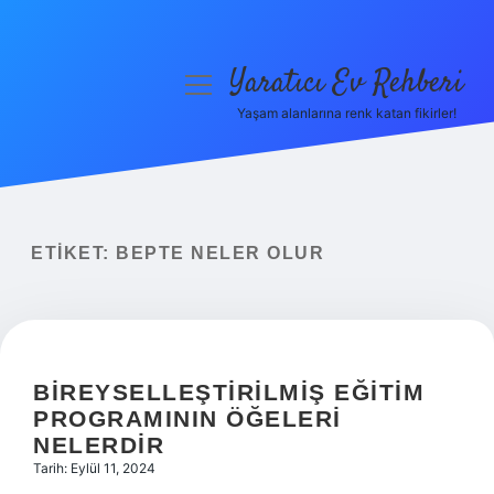
Yaratıcı Ev Rehberi
menüyü
aç
Yaşam alanlarına renk katan fikirler!
Anasayfa
Gizlilik Politikası
Yasal Uyarı
ETIKET:
BEPTE NELER OLUR
Hakkımızda
BIREYSELLEŞTIRILMIŞ EĞITIM
PROGRAMININ ÖĞELERI
NELERDIR
Tarih: Eylül 11, 2024