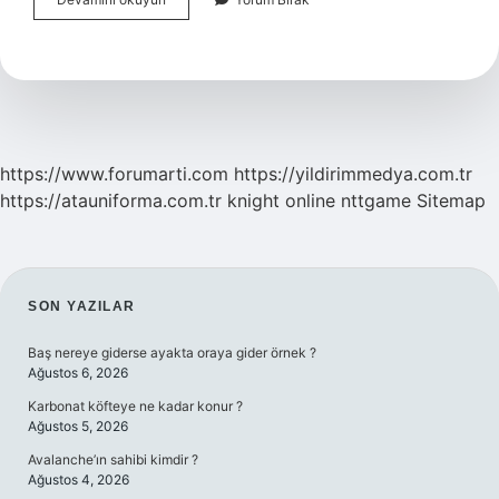
Eğitim
Programının
Öğeleri
Nelerdir
https://www.forumarti.com
https://yildirimmedya.com.tr
https://atauniforma.com.tr
knight online
nttgame
Sitemap
SIDEBAR
SON YAZILAR
Baş nereye giderse ayakta oraya gider örnek ?
Ağustos 6, 2026
Karbonat köfteye ne kadar konur ?
Ağustos 5, 2026
Avalanche’ın sahibi kimdir ?
Ağustos 4, 2026