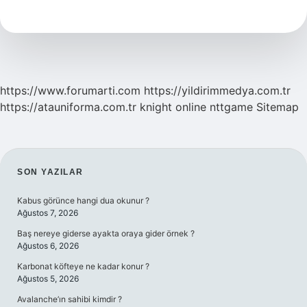
Caiz
Mi
https://www.forumarti.com
https://yildirimmedya.com.tr
https://atauniforma.com.tr
knight online
nttgame
Sitemap
SIDEBAR
SON YAZILAR
Kabus görünce hangi dua okunur ?
Ağustos 7, 2026
Baş nereye giderse ayakta oraya gider örnek ?
Ağustos 6, 2026
Karbonat köfteye ne kadar konur ?
Ağustos 5, 2026
Avalanche’ın sahibi kimdir ?