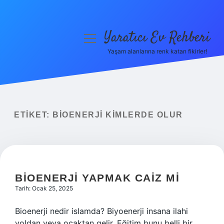
Yaratıcı Ev Rehberi
menüyü
aç
Yaşam alanlarına renk katan fikirler!
Anasayfa
Gizlilik Politikası
Yasal Uyarı
ETIKET:
BIOENERJI KIMLERDE OLUR
Hakkımızda
BIOENERJI YAPMAK CAIZ MI
Tarih: Ocak 25, 2025
Bioenerji nedir islamda? Biyoenerji insana ilahi
yoldan veya ocaktan gelir. Eğitim bunu belli bir