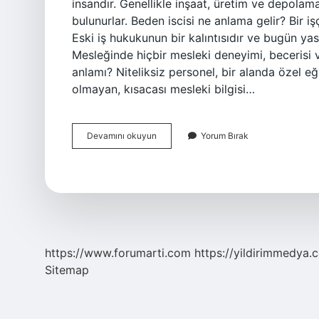
insandır. Genellikle inşaat, üretim ve depolama
bulunurlar. Beden iscisi ne anlama gelir? Bir işç
Eski iş hukukunun bir kalıntısıdır ve bugün ya
Mesleğinde hiçbir mesleki deneyimi, becerisi 
anlamı? Niteliksiz personel, bir alanda özel eğ
olmayan, kısacası mesleki bilgisi…
Vasıfsız
Devamını okuyun
Yorum Bırak
Beden
Işçisi
Ne
Demek
https://www.forumarti.com
https://yildirimmedya.
Sitemap