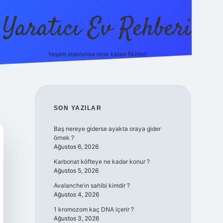
Yaratıcı Ev Rehberi
Yaşam alanlarına renk katan fikirler!
ilbet güncel giriş adresi
ilbet ye
SIDEBAR
SON YAZILAR
Baş nereye giderse ayakta oraya gider
örnek ?
Ağustos 6, 2026
Karbonat köfteye ne kadar konur ?
Ağustos 5, 2026
Avalanche’ın sahibi kimdir ?
Ağustos 4, 2026
1 kromozom kaç DNA içerir ?
Ağustos 3, 2026