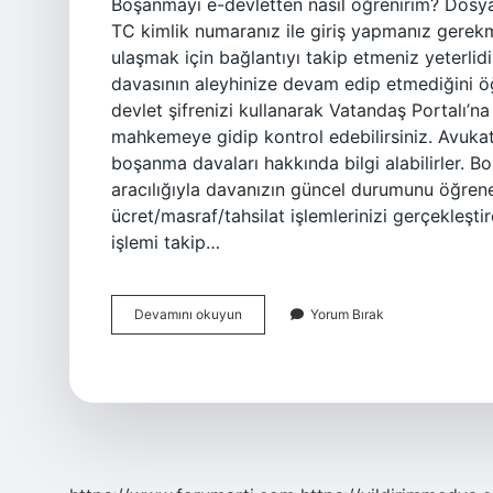
Boşanmayi e-devletten nasıl öğrenirim? Dosya 
TC kimlik numaranız ile giriş yapmanız gerekme
ulaşmak için bağlantıyı takip etmeniz yeterl
davasının aleyhinize devam edip etmediğini öğr
devlet şifrenizi kullanarak Vatandaş Portalı’n
mahkemeye gidip kontrol edebilirsiniz. Avukatla
boşanma davaları hakkında bilgi alabilirler. B
aracılığıyla davanızın güncel durumunu öğreneb
ücret/masraf/tahsilat işlemlerinizi gerçekleştir
işlemi takip…
E-
Devamını okuyun
Yorum Bırak
Devlet
Boşanma
Nereden
Bakılır