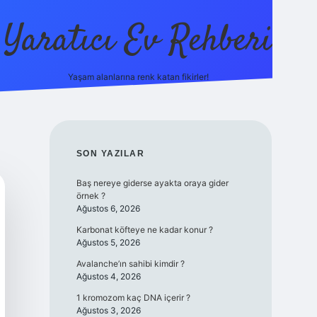
Yaratıcı Ev Rehberi
Yaşam alanlarına renk katan fikirler!
ilbet güncel gir
SIDEBAR
SON YAZILAR
Baş nereye giderse ayakta oraya gider
örnek ?
Ağustos 6, 2026
Karbonat köfteye ne kadar konur ?
Ağustos 5, 2026
Avalanche’ın sahibi kimdir ?
Ağustos 4, 2026
1 kromozom kaç DNA içerir ?
Ağustos 3, 2026