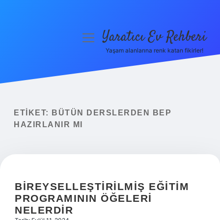
Yaratıcı Ev Rehberi
menüyü
aç
Yaşam alanlarına renk katan fikirler!
Anasayfa
Gizlilik Politikası
Yasal Uyarı
ETIKET:
BÜTÜN DERSLERDEN BEP
HAZIRLANIR MI
Hakkımızda
BIREYSELLEŞTIRILMIŞ EĞITIM
PROGRAMININ ÖĞELERI
NELERDIR