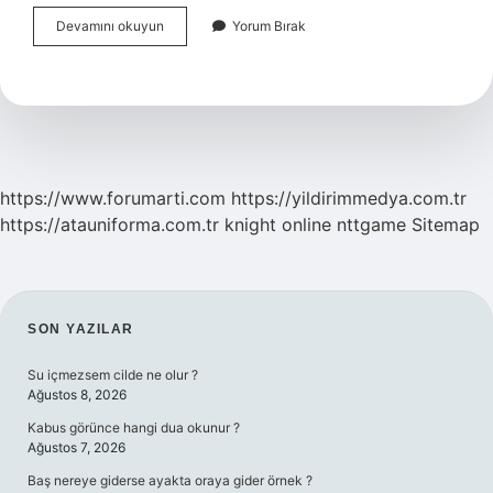
Bireyselleştirilmiş
Devamını okuyun
Yorum Bırak
Eğitim
Programının
Öğeleri
Nelerdir
https://www.forumarti.com
https://yildirimmedya.com.tr
https://atauniforma.com.tr
knight online
nttgame
Sitemap
SIDEBAR
SON YAZILAR
Su içmezsem cilde ne olur ?
Ağustos 8, 2026
Kabus görünce hangi dua okunur ?
Ağustos 7, 2026
Baş nereye giderse ayakta oraya gider örnek ?