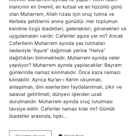
inancının en önemli, en kutsal ve en hüzünlü günü
olan Muharrem, Allah rızası için oruç tutma ve
Kerbela şehitlerini anma günüdür. Her toplumun
kendine özgü ibadetleri, gelenekleri, görenekleri ve
uygulamaları vardır. Caferiler aşure yer mi? Ancak
Caferilerin Muharrem ayında yas tutmaları
nedeniyle “Aşure” dağıtmak yerine “Helva”
dağıttıkları bilinmektedir. Muharrem ayında neler
yapılıyor? Muharrem ayında yapılacaklar: Bayram
günlerinde namaz kılınmalıdır. Önce kaza namazı
kılınabilir. Ayrıca Kur’an-ı Kerim okunmalı,
anlaşılmalı, dini eserlerden faydalanılmalı, zikir ve
salavat getirilmeli, dünyevi işlerden uzak
durulmalıdır. Muharrem ayında oruç tutulması
tavsiye edilir. Caferiler namaz kılar mı? Günlük
ibadetler arasında, tıpkı…
Caferiler
Devamını okuyun
Yorum Bırak