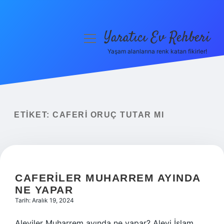
Yaratıcı Ev Rehberi
menüyü
aç
Yaşam alanlarına renk katan fikirler!
Anasayfa
Gizlilik Politikası
Yasal Uyarı
ETIKET:
CAFERI ORUÇ TUTAR MI
Hakkımızda
CAFERILER MUHARREM AYINDA
NE YAPAR
Tarih: Aralık 19, 2024
Aleviler Muharrem ayında ne yapar? Alevi İslam