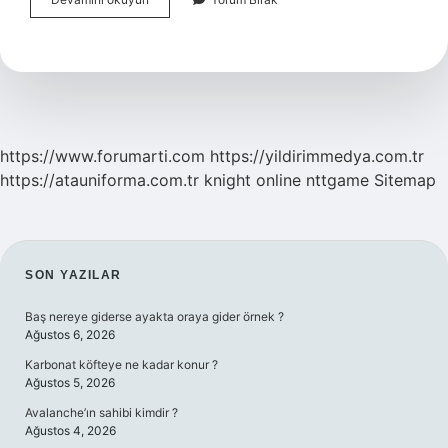
Muharrem
Ayında
Ne
Yapar
https://www.forumarti.com
https://yildirimmedya.com.tr
https://atauniforma.com.tr
knight online
nttgame
Sitemap
SIDEBAR
SON YAZILAR
Baş nereye giderse ayakta oraya gider örnek ?
Ağustos 6, 2026
Karbonat köfteye ne kadar konur ?
Ağustos 5, 2026
Avalanche’ın sahibi kimdir ?
Ağustos 4, 2026