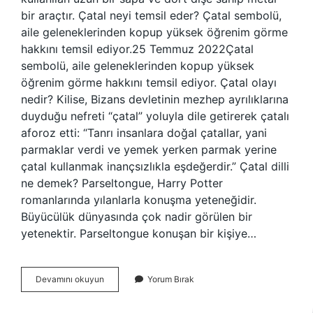
bir araçtır. Çatal neyi temsil eder? Çatal sembolü,
aile geleneklerinden kopup yüksek öğrenim görme
hakkını temsil ediyor.25 Temmuz 2022Çatal
sembolü, aile geleneklerinden kopup yüksek
öğrenim görme hakkını temsil ediyor. Çatal olayı
nedir? Kilise, Bizans devletinin mezhep ayrılıklarına
duyduğu nefreti “çatal” yoluyla dile getirerek çatalı
aforoz etti: “Tanrı insanlara doğal çatallar, yani
parmaklar verdi ve yemek yerken parmak yerine
çatal kullanmak inançsızlıkla eşdeğerdir.” Çatal dilli
ne demek? Parseltongue, Harry Potter
romanlarında yılanlarla konuşma yeteneğidir.
Büyücülük dünyasında çok nadir görülen bir
yetenektir. Parseltongue konuşan bir kişiye…
Kadın
Devamını okuyun
Yorum Bırak
Çatal
Ne