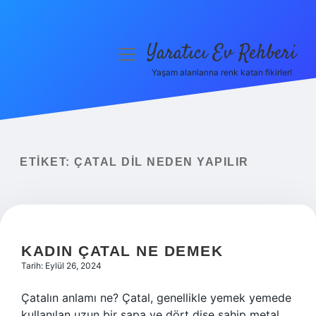
Yaratıcı Ev Rehberi
menüyü
aç
Yaşam alanlarına renk katan fikirler!
Anasayfa
Gizlilik Politikası
Yasal Uyarı
ETIKET:
ÇATAL DIL NEDEN YAPILIR
Hakkımızda
KADIN ÇATAL NE DEMEK
Tarih: Eylül 26, 2024
Çatalın anlamı ne? Çatal, genellikle yemek yemede
kullanılan uzun bir sapa ve dört dişe sahip metal