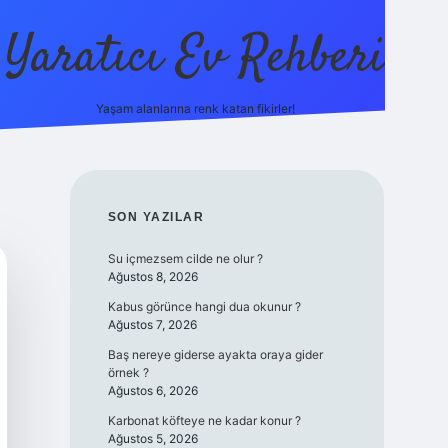
Yaratıcı Ev Rehberi
Yaşam alanlarına renk katan fikirler!
ilbet güncel 
SIDEBAR
SON YAZILAR
Su içmezsem cilde ne olur ?
Ağustos 8, 2026
Kabus görünce hangi dua okunur ?
Ağustos 7, 2026
Baş nereye giderse ayakta oraya gider
örnek ?
Ağustos 6, 2026
Karbonat köfteye ne kadar konur ?
Ağustos 5, 2026