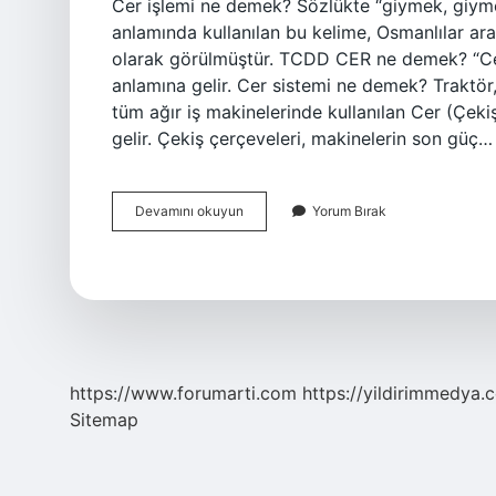
Cer işlemi ne demek? Sözlükte “giymek, giym
anlamında kullanılan bu kelime, Osmanlılar ar
olarak görülmüştür. TCDD CER ne demek? “Cer”
anlamına gelir. Cer sistemi ne demek? Traktör
tüm ağır iş makinelerinde kullanılan Cer (Çe
gelir. Çekiş çerçeveleri, makinelerin son güç…
Cer
Devamını okuyun
Yorum Bırak
Yolu
Ne
Demek
https://www.forumarti.com
https://yildirimmedya.
Sitemap