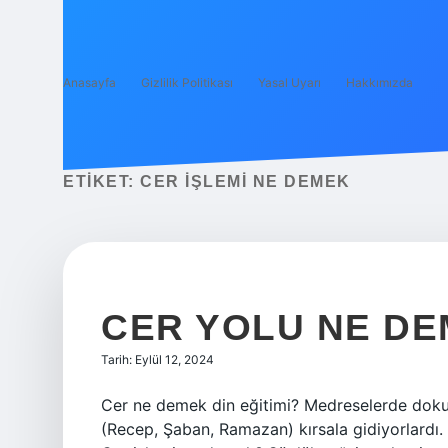
Anasayfa
Gizlilik Politikası
Yasal Uyarı
Hakkımızda
ETIKET:
CER IŞLEMI NE DEMEK
CER YOLU NE D
Tarih: Eylül 12, 2024
Cer ne demek din eğitimi? Medreselerde dokuz
(Recep, Şaban, Ramazan) kırsala gidiyorlardı. C