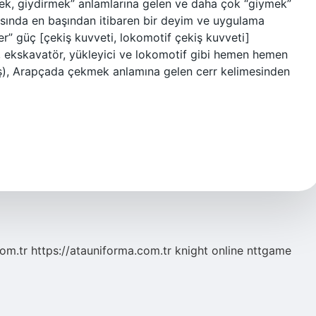
ek, giydirmek” anlamlarına gelen ve daha çok “giymek”
asında en başından itibaren bir deyim ve uygulama
 güç [çekiş kuvveti, lokomotif çekiş kuvveti]
, ekskavatör, yükleyici ve lokomotif gibi hemen hemen
kiş), Arapçada çekmek anlamına gelen cerr kelimesinden
com.tr
https://atauniforma.com.tr
knight online
nttgame