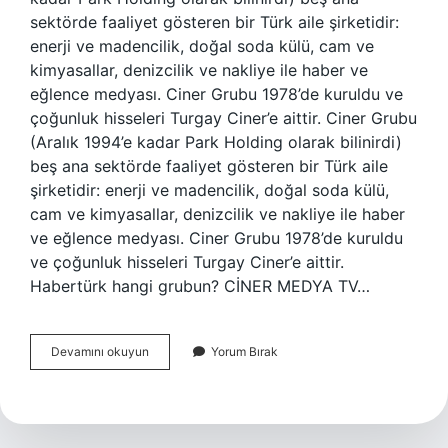
sektörde faaliyet gösteren bir Türk aile şirketidir:
enerji ve madencilik, doğal soda külü, cam ve
kimyasallar, denizcilik ve nakliye ile haber ve
eğlence medyası. Ciner Grubu 1978’de kuruldu ve
çoğunluk hisseleri Turgay Ciner’e aittir. Ciner Grubu
(Aralık 1994’e kadar Park Holding olarak bilinirdi)
beş ana sektörde faaliyet gösteren bir Türk aile
şirketidir: enerji ve madencilik, doğal soda külü,
cam ve kimyasallar, denizcilik ve nakliye ile haber
ve eğlence medyası. Ciner Grubu 1978’de kuruldu
ve çoğunluk hisseleri Turgay Ciner’e aittir.
Habertürk hangi grubun? CİNER MEDYA TV…
Habertürk
Devamını okuyun
Yorum Bırak
Kanalı
Kime
Ait