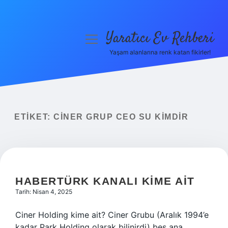
Yaratıcı Ev Rehberi
menüyü
aç
Yaşam alanlarına renk katan fikirler!
Anasayfa
Gizlilik Politikası
Yasal Uyarı
ETIKET:
CINER GRUP CEO SU KIMDIR
Hakkımızda
HABERTÜRK KANALI KIME AIT
Tarih: Nisan 4, 2025
Ciner Holding kime ait? Ciner Grubu (Aralık 1994’e
kadar Park Holding olarak bilinirdi) beş ana