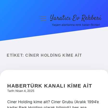
Yaratıcı Ev Rehberi
menüyü
aç
Yaşam alanlarına renk katan fikirler!
Anasayfa
Gizlilik Politikası
Yasal Uyarı
ETIKET:
CINER HOLDING KIME AIT
Hakkımızda
HABERTÜRK KANALI KIME AIT
Tarih: Nisan 4, 2025
Ciner Holding kime ait? Ciner Grubu (Aralık 1994’e
kadar Park Holding olarak bilinirdi) beş ana