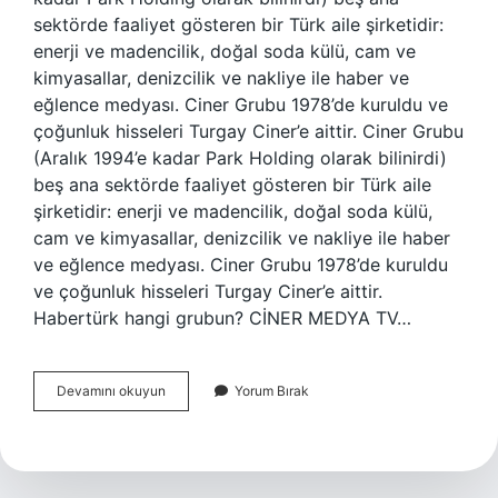
sektörde faaliyet gösteren bir Türk aile şirketidir:
enerji ve madencilik, doğal soda külü, cam ve
kimyasallar, denizcilik ve nakliye ile haber ve
eğlence medyası. Ciner Grubu 1978’de kuruldu ve
çoğunluk hisseleri Turgay Ciner’e aittir. Ciner Grubu
(Aralık 1994’e kadar Park Holding olarak bilinirdi)
beş ana sektörde faaliyet gösteren bir Türk aile
şirketidir: enerji ve madencilik, doğal soda külü,
cam ve kimyasallar, denizcilik ve nakliye ile haber
ve eğlence medyası. Ciner Grubu 1978’de kuruldu
ve çoğunluk hisseleri Turgay Ciner’e aittir.
Habertürk hangi grubun? CİNER MEDYA TV…
Habertürk
Devamını okuyun
Yorum Bırak
Kanalı
Kime
Ait