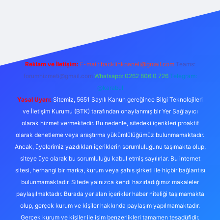
si
ilbet yeni giriş adresi
betexper giriş
Reklam ve İletişim:
E-mail:
backlinkpaneli@gmail.com
Teams:
forumhizmeti@gmail.com
Whatsapp: 0262 606 0 726
Telegram:
@karabul
Yasal Uyarı:
Sitemiz, 5651 Sayılı Kanun gereğince Bilgi Teknolojileri
ve İletişim Kurumu (BTK) tarafından onaylanmış bir Yer Sağlayıcı
olarak hizmet vermektedir. Bu nedenle, sitedeki içerikleri proaktif
olarak denetleme veya araştırma yükümlülüğümüz bulunmamaktadır.
Ancak, üyelerimiz yazdıkları içeriklerin sorumluluğunu taşımakta olup,
siteye üye olarak bu sorumluluğu kabul etmiş sayılırlar. Bu internet
sitesi, herhangi bir marka, kurum veya şahıs şirketi ile hiçbir bağlantısı
bulunmamaktadır. Sitede yalnızca kendi hazırladığımız makaleler
paylaşılmaktadır. Burada yer alan içerikler haber niteliği taşımamakta
olup, gerçek kurum ve kişiler hakkında paylaşım yapılmamaktadır.
Gerçek kurum ve kişiler ile isim benzerlikleri tamamen tesadüfidir.