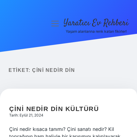
Yaratıcı Ev Rehberi
menüyü
aç
Yaşam alanlarına renk katan fikirler!
Anasayfa
Gizlilik Politikası
Yasal Uyarı
ETIKET:
ÇINI NEDIR DIN
Hakkımızda
ÇINI NEDIR DIN KÜLTÜRÜ
Tarih: Eylül 21, 2024
Çini nedir kısaca tanımı? Çini sanatı nedir? Kil
toprağının ham haliyle bir karışımını kalıplayarak