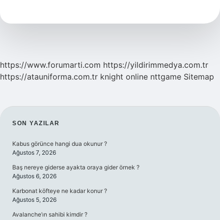
Din
Kültürü
https://www.forumarti.com
https://yildirimmedya.com.tr
https://atauniforma.com.tr
knight online
nttgame
Sitemap
SIDEBAR
SON YAZILAR
Kabus görünce hangi dua okunur ?
Ağustos 7, 2026
Baş nereye giderse ayakta oraya gider örnek ?
Ağustos 6, 2026
Karbonat köfteye ne kadar konur ?
Ağustos 5, 2026
Avalanche’ın sahibi kimdir ?