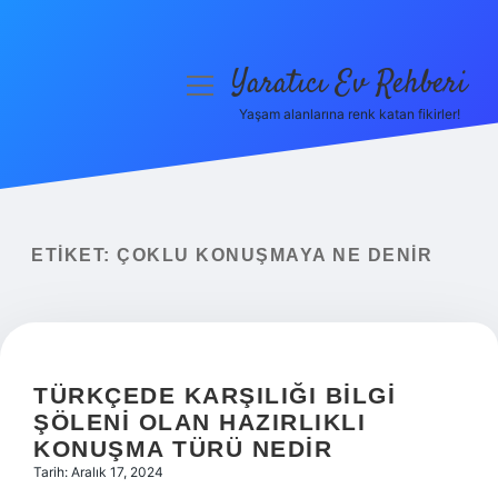
Yaratıcı Ev Rehberi
menüyü
aç
Yaşam alanlarına renk katan fikirler!
Anasayfa
Gizlilik Politikası
Yasal Uyarı
ETIKET:
ÇOKLU KONUŞMAYA NE DENIR
Hakkımızda
TÜRKÇEDE KARŞILIĞI BILGI
ŞÖLENI OLAN HAZIRLIKLI
KONUŞMA TÜRÜ NEDIR
Tarih: Aralık 17, 2024