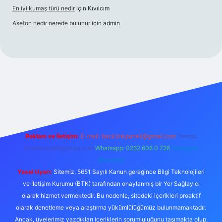
En iyi kumaş türü nedir
için
Kıvılcım
Aseton nedir nerede bulunur
için
admin
riş
Reklam ve İletişim:
E-mail:
backlinkpaneli@gmail.com
Teams:
forumhizmeti@gmail.com
Whatsapp: 0262 606 0 726
Telegram:
@karabul
Yasal Uyarı:
Sitemiz, 5651 Sayılı Kanun gereğince Bilgi Teknolojileri
ve İletişim Kurumu (BTK) tarafından onaylanmış bir Yer Sağlayıcı
olarak hizmet vermektedir. Bu nedenle, sitedeki içerikleri proaktif
olarak denetleme veya araştırma yükümlülüğümüz bulunmamaktadır.
Ancak, üyelerimiz yazdıkları içeriklerin sorumluluğunu taşımakta olup,