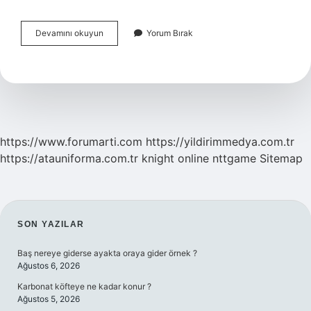
Türkçede
Devamını okuyun
Yorum Bırak
Karşılığı
Bilgi
Şöleni
Olan
Hazırlıklı
Konuşma
Türü
Nedir
https://www.forumarti.com
https://yildirimmedya.com.tr
https://atauniforma.com.tr
knight online
nttgame
Sitemap
SIDEBAR
SON YAZILAR
Baş nereye giderse ayakta oraya gider örnek ?
Ağustos 6, 2026
Karbonat köfteye ne kadar konur ?
Ağustos 5, 2026