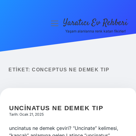
Yaratıcı Ev Rehberi
menüyü
aç
Yaşam alanlarına renk katan fikirler!
Anasayfa
Gizlilik Politikası
Yasal Uyarı
ETIKET:
CONCEPTUS NE DEMEK TIP
Hakkımızda
UNCINATUS NE DEMEK TIP
Tarih: Ocak 21, 2025
uncinatus ne demek çeviri? “Uncinate” kelimesi,
“kancalı” anlamına gelen Latince “uncinatus”