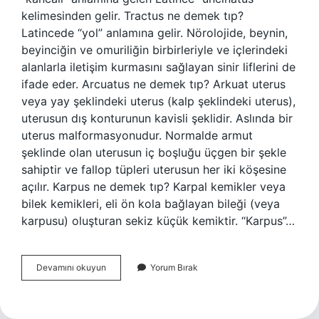
kelimesinden gelir. Tractus ne demek tıp?
Latincede “yol” anlamına gelir. Nörolojide, beynin,
beyinciğin ve omuriliğin birbirleriyle ve içlerindeki
alanlarla iletişim kurmasını sağlayan sinir liflerini de
ifade eder. Arcuatus ne demek tıp? Arkuat uterus
veya yay şeklindeki uterus (kalp şeklindeki uterus),
uterusun dış konturunun kavisli şeklidir. Aslında bir
uterus malformasyonudur. Normalde armut
şeklinde olan uterusun iç boşluğu üçgen bir şekle
sahiptir ve fallop tüpleri uterusun her iki köşesine
açılır. Karpus ne demek tıp? Karpal kemikler veya
bilek kemikleri, eli ön kola bağlayan bileği (veya
karpusu) oluşturan sekiz küçük kemiktir. “Karpus”…
Uncinatus
Devamını okuyun
Yorum Bırak
Ne
Demek
Tıp