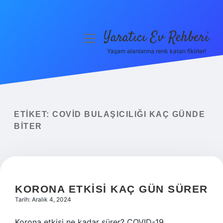
Yaratıcı Ev Rehberi
menüyü
aç
Yaşam alanlarına renk katan fikirler!
Anasayfa
Gizlilik Politikası
Yasal Uyarı
ETIKET:
COVID BULAŞICILIĞI KAÇ GÜNDE
BITER
Hakkımızda
KORONA ETKISI KAÇ GÜN SÜRER
Tarih: Aralık 4, 2024
Korona etkisi ne kadar sürer? COVID-19