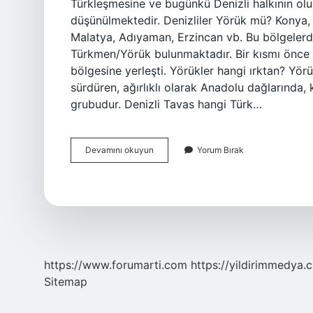
Türkleşmesine ve bugünkü Denizli halkının ol
düşünülmektedir. Denizliler Yörük mü? Konya, 
Malatya, Adıyaman, Erzincan vb. Bu bölgelerd
Türkmen/Yörük bulunmaktadır. Bir kısmı önce 
bölgesine yerleşti. Yörükler hangi ırktan? Yör
sürdüren, ağırlıklı olarak Anadolu dağlarında,
grubudur. Denizli Tavas hangi Türk…
Denizlide
Devamını okuyun
Yorum Bırak
Hangi
Yörükler
Var
https://www.forumarti.com
https://yildirimmedya.
Sitemap