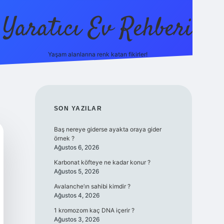
Yaratıcı Ev Rehberi
Yaşam alanlarına renk katan fikirler!
ilbet güncel gi
SIDEBAR
SON YAZILAR
Baş nereye giderse ayakta oraya gider
örnek ?
Ağustos 6, 2026
Karbonat köfteye ne kadar konur ?
Ağustos 5, 2026
Avalanche’ın sahibi kimdir ?
Ağustos 4, 2026
1 kromozom kaç DNA içerir ?
Ağustos 3, 2026