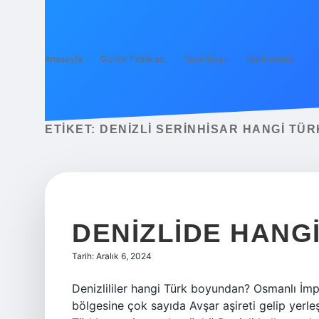
Anasayfa
Gizlilik Politikası
Yasal Uyarı
Hakkımızda
ETIKET:
DENIZLI SERINHISAR HANGI TÜ
DENIZLIDE HANG
Tarih: Aralık 6, 2024
Denizlililer hangi Türk boyundan? Osmanlı İmp
bölgesine çok sayıda Avşar aşireti gelip yerle