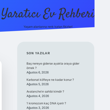
Yaratıcı Ev Rehberi
Yaşam alanlarına renk katan fikirler!
ilbet güncel giriş adresi
ilbet yeni giriş adresi
betexper gi
SIDEBAR
SON YAZILAR
Baş nereye giderse ayakta oraya gider
örnek ?
Ağustos 6, 2026
Karbonat köfteye ne kadar konur ?
Ağustos 5, 2026
Avalanche’ın sahibi kimdir ?
Ağustos 4, 2026
1 kromozom kaç DNA içerir ?
Ağustos 3, 2026