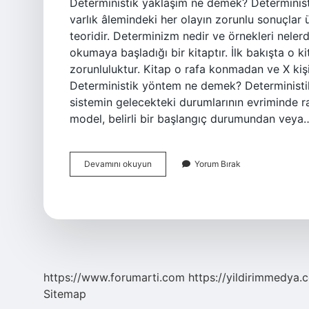
Deterministik yaklaşım ne demek? Determinist f
varlık âlemindeki her olayın zorunlu sonuçlar 
teoridir. Determinizm nedir ve örnekleri nelerd
okumaya başladığı bir kitaptır. İlk bakışta o k
zorunluluktur. Kitap o rafa konmadan ve X kiş
Deterministik yöntem ne demek? Deterministik
sistemin gelecekteki durumlarının evriminde ras
model, belirli bir başlangıç ​​durumundan veya
Sosyal
Devamını okuyun
Yorum Bırak
Determinist
Yaklaşım
Nedir
https://www.forumarti.com
https://yildirimmedya.
Sitemap