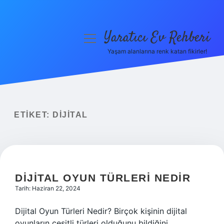
Yaratıcı Ev Rehberi
menüyü
aç
Yaşam alanlarına renk katan fikirler!
Anasayfa
Gizlilik Politikası
Yasal Uyarı
ETIKET:
DIJITAL
Hakkımızda
DIJITAL OYUN TÜRLERI NEDIR
Tarih: Haziran 22, 2024
Dijital Oyun Türleri Nedir? Birçok kişinin dijital
oyunların çeşitli türleri olduğunu bildiğini