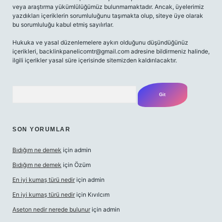
veya araştırma yükümlülüğümüz bulunmamaktadır. Ancak, üyelerimiz
yazdıkları içeriklerin sorumluluğunu taşımakta olup, siteye üye olarak
bu sorumluluğu kabul etmiş sayılırlar.
Hukuka ve yasal düzenlemelere aykırı olduğunu düşündüğünüz
içerikleri,
backlinkpanelicomtr@gmail.com
adresine bildirmeniz halinde,
ilgili içerikler yasal süre içerisinde sitemizden kaldırılacaktır.
Arama
SON YORUMLAR
Bıdığım ne demek
için
admin
Bıdığım ne demek
için
Özüm
En iyi kumaş türü nedir
için
admin
En iyi kumaş türü nedir
için
Kıvılcım
Aseton nedir nerede bulunur
için
admin