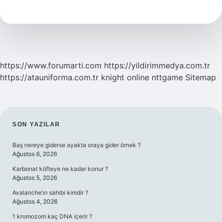
türleri
nedir
https://www.forumarti.com
https://yildirimmedya.com.tr
https://atauniforma.com.tr
knight online
nttgame
Sitemap
SIDEBAR
SON YAZILAR
Baş nereye giderse ayakta oraya gider örnek ?
Ağustos 6, 2026
Karbonat köfteye ne kadar konur ?
Ağustos 5, 2026
Avalanche’ın sahibi kimdir ?
Ağustos 4, 2026
1 kromozom kaç DNA içerir ?