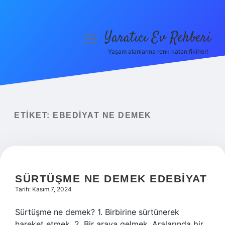
Yaratıcı Ev Rehberi
menüyü
aç
Yaşam alanlarına renk katan fikirler!
Anasayfa
Gizlilik Politikası
Yasal Uyarı
ETIKET:
EBEDIYAT NE DEMEK
Hakkımızda
SÜRTÜŞME NE DEMEK EDEBIYAT
Tarih: Kasım 7, 2024
Sürtüşme ne demek? 1. Birbirine sürtünerek
hareket etmek. 2. Bir araya gelmek. Aralarında bir