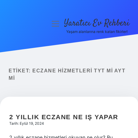
Yaratıcı Ev Rehberi
menüyü
aç
Yaşam alanlarına renk katan fikirler!
Anasayfa
Gizlilik Politikası
Yasal Uyarı
ETIKET:
ECZANE HIZMETLERI TYT MI AYT
MI
Hakkımızda
2 YILLIK ECZANE NE IŞ YAPAR
Tarih: Eylül 19, 2024
2 yıllık eczane hizmetleri okuyan ne olur? Bu