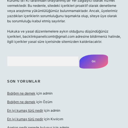
Kurumu (BTK) tarafından onaylanmış bir Yer Sağlayıcı olarak hizmet
vermektedir. Bu nedenle, sitedeki içerikleri proaktif olarak denetleme
veya araştırma yükümlülüğümüz bulunmamaktadır. Ancak, üyelerimiz
yazdıkları içeriklerin sorumluluğunu taşımakta olup, siteye üye olarak
bu sorumluluğu kabul etmiş sayılırlar.
Hukuka ve yasal düzenlemelere aykırı olduğunu düşündüğünüz
içerikleri,
backlinkpanelicomtr@gmail.com
adresine bildirmeniz halinde,
ilgili içerikler yasal süre içerisinde sitemizden kaldırılacaktır.
Arama
SON YORUMLAR
Bıdığım ne demek
için
admin
Bıdığım ne demek
için
Özüm
En iyi kumaş türü nedir
için
admin
En iyi kumaş türü nedir
için
Kıvılcım
Aseton nedir nerede bulunur
için
admin