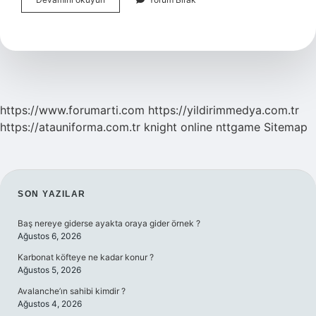
Yıllık
Eczane
Ne
Iş
Yapar
https://www.forumarti.com
https://yildirimmedya.com.tr
https://atauniforma.com.tr
knight online
nttgame
Sitemap
SIDEBAR
SON YAZILAR
Baş nereye giderse ayakta oraya gider örnek ?
Ağustos 6, 2026
Karbonat köfteye ne kadar konur ?
Ağustos 5, 2026
Avalanche’ın sahibi kimdir ?
Ağustos 4, 2026