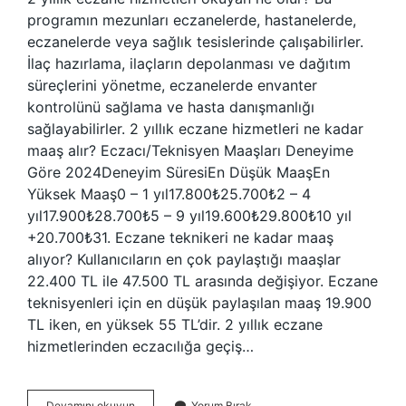
programın mezunları eczanelerde, hastanelerde,
eczanelerde veya sağlık tesislerinde çalışabilirler.
İlaç hazırlama, ilaçların depolanması ve dağıtım
süreçlerini yönetme, eczanelerde envanter
kontrolünü sağlama ve hasta danışmanlığı
sağlayabilirler. 2 yıllık eczane hizmetleri ne kadar
maaş alır? Eczacı/Teknisyen Maaşları Deneyime
Göre 2024Deneyim SüresiEn Düşük MaaşEn
Yüksek Maaş0 – 1 yıl17.800₺25.700₺2 – 4
yıl17.900₺28.700₺5 – 9 yıl19.600₺29.800₺10 yıl
+20.700₺31. Eczane teknikeri ne kadar maaş
alıyor? Kullanıcıların en çok paylaştığı maaşlar
22.400 TL ile 47.500 TL arasında değişiyor. Eczane
teknisyenleri için en düşük paylaşılan maaş 19.900
TL iken, en yüksek 55 TL’dir. 2 yıllık eczane
hizmetlerinden eczacılığa geçiş…
2
Devamını okuyun
Yorum Bırak