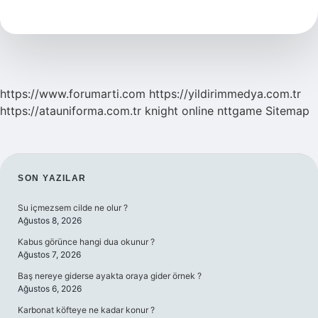
Toprakları
Kimin
Eliyle
Fethedilmiştir
https://www.forumarti.com
https://yildirimmedya.com.tr
https://atauniforma.com.tr
knight online
nttgame
Sitemap
SIDEBAR
SON YAZILAR
Su içmezsem cilde ne olur ?
Ağustos 8, 2026
Kabus görünce hangi dua okunur ?
Ağustos 7, 2026
Baş nereye giderse ayakta oraya gider örnek ?
Ağustos 6, 2026
Karbonat köfteye ne kadar konur ?