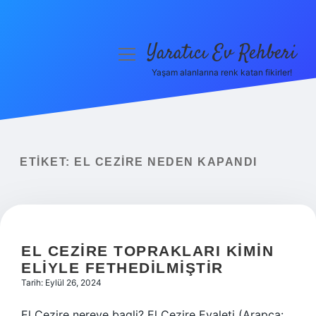
Yaratıcı Ev Rehberi
menüyü
aç
Yaşam alanlarına renk katan fikirler!
Anasayfa
Gizlilik Politikası
Yasal Uyarı
ETIKET:
EL CEZIRE NEDEN KAPANDI
Hakkımızda
EL CEZIRE TOPRAKLARI KIMIN
ELIYLE FETHEDILMIŞTIR
Tarih: Eylül 26, 2024
El Cezire nereye bagli? El Cezire Eyaleti (Arapça: