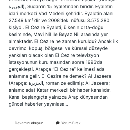
الجزيرة), Sudan’ın 15 eyaletinden biridir. Eyaletin
idari merkezi Vad Medeni şehridir. Eyaletin alanı
27.549 km²’dir ve 2008’deki nüfusu 3.575.280
kişiydi. El Cezire Eyaleti, ülkenin orta-doğu
kesiminde, Mavi Nil ile Beyaz Nil arasında yer
almaktadır. El Cezire ne zaman kuruldu? Ancak ilk
devrimci kopuş, bölgesel ve küresel düzeyde
yankıları olacak olan El Cezire televizyon
istasyonunun kurulmasından sonra 1996’da
gerçekleşti. Arapça “El Cezire” kelimesi ada
anlamına gelir. El Cezire ne demek? Al Jazeera
(Arapça: الجزيرة, romanize edilmiş: Al Jazeera;
anlamı: ada) Katar merkezli bir haber kanalıdır.
Kanal başlangıçta yalnızca Arap dünyasından
güncel haberler yayınlasa…
El
Devamını okuyun
Yorum Bırak
Cezire