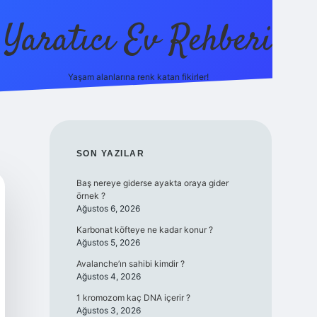
Yaratıcı Ev Rehberi
Yaşam alanlarına renk katan fikirler!
ilbet güncel gi
SIDEBAR
SON YAZILAR
Baş nereye giderse ayakta oraya gider
örnek ?
Ağustos 6, 2026
Karbonat köfteye ne kadar konur ?
Ağustos 5, 2026
Avalanche’ın sahibi kimdir ?
Ağustos 4, 2026
1 kromozom kaç DNA içerir ?
Ağustos 3, 2026