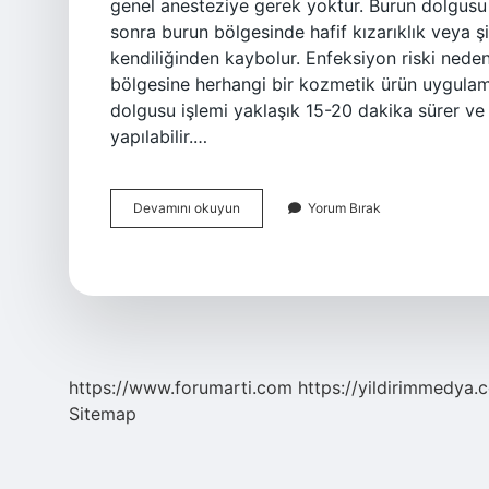
genel anesteziye gerek yoktur. Burun dolgusu 
sonra burun bölgesinde hafif kızarıklık veya şişl
kendiliğinden kaybolur. Enfeksiyon riski ned
bölgesine herhangi bir kozmetik ürün uygulama
dolgusu işlemi yaklaşık 15-20 dakika sürer ve a
yapılabilir.…
Burun
Devamını okuyun
Yorum Bırak
Dolgusu
Çok
Acır
Mı
https://www.forumarti.com
https://yildirimmedya.
Sitemap