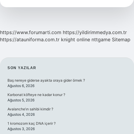
Nüfusu
Ne
Kadar
https://www.forumarti.com
https://yildirimmedya.com.tr
https://atauniforma.com.tr
knight online
nttgame
Sitemap
SIDEBAR
SON YAZILAR
Baş nereye giderse ayakta oraya gider örnek ?
Ağustos 6, 2026
Karbonat köfteye ne kadar konur ?
Ağustos 5, 2026
Avalanche’ın sahibi kimdir ?
Ağustos 4, 2026
1 kromozom kaç DNA içerir ?
Ağustos 3, 2026