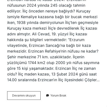
nüfusunun 2024 yılında 245 olacağı tahmin
ediliyor. İliç önceden nereye bağlıydı? Kuruçay
ismiyle Kemaliye kazasına bağlı bir bucak merkezi
iken, 1938 yılında demiryolunun İliç’ten geçmesiyle
Kuruçay kaza merkezi İliç’e devredilerek İİç kazası
adını almıştır. Ali Cevad, 19. yüzyıl İliç kazası
hakkında şu bilgileri vermektedir: “Erzurum
vilayetinde, Erzincan Sancağı’na bağlı bir kaza
merkezidir. Erzincan Refahiye’nin nüfusu ne kadar?
Şehir merkezine 71 km. uzaklıktadır. İlçenin
yüzölçümü 1744 km2 olup 2000 yılı nüfus sayımına
göre 15 kişi yaşamaktadır. Erzincan İliç ne zaman
oldu? İliç maden kazası, 13 Şubat 2024 günü saat
14.00 sıralarında Erzincan’ın İliç ilçesindeki Çöpler…
Erzincanın
Devamını okuyun
Yorum Bırak
Iliç
Ilçesinin