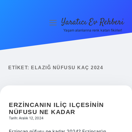
Yaratıcı Ev Rehberi
menüyü
aç
Yaşam alanlarına renk katan fikirler!
Anasayfa
Gizlilik Politikası
Yasal Uyarı
ETIKET:
ELAZIĞ NÜFUSU KAÇ 2024
Hakkımızda
ERZINCANIN ILIÇ ILÇESININ
NÜFUSU NE KADAR
Tarih: Aralık 12, 2024
Erzincan nüfusu ne kadar 2024? Erzincan’ın