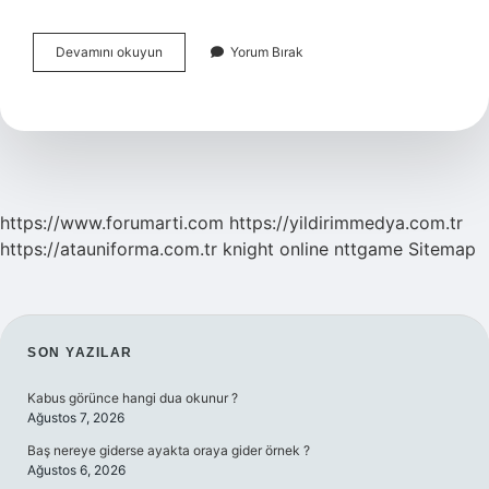
Çevre
Devamını okuyun
Yorum Bırak
Temizlik
Vergisi
Hangi
Faturada
Ödenir
https://www.forumarti.com
https://yildirimmedya.com.tr
https://atauniforma.com.tr
knight online
nttgame
Sitemap
SIDEBAR
SON YAZILAR
Kabus görünce hangi dua okunur ?
Ağustos 7, 2026
Baş nereye giderse ayakta oraya gider örnek ?
Ağustos 6, 2026