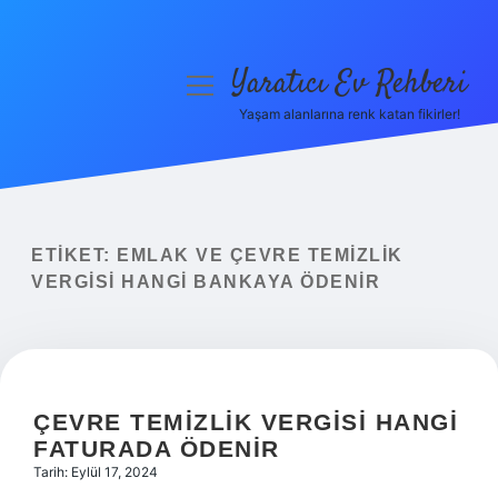
Yaratıcı Ev Rehberi
menüyü
aç
Yaşam alanlarına renk katan fikirler!
Anasayfa
Gizlilik Politikası
Yasal Uyarı
ETIKET:
EMLAK VE ÇEVRE TEMIZLIK
VERGISI HANGI BANKAYA ÖDENIR
Hakkımızda
ÇEVRE TEMIZLIK VERGISI HANGI
FATURADA ÖDENIR
Tarih: Eylül 17, 2024