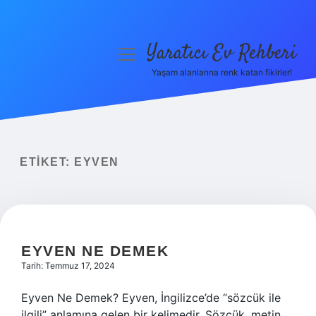
Yaratıcı Ev Rehberi
menüyü
aç
Yaşam alanlarına renk katan fikirler!
Anasayfa
Gizlilik Politikası
Yasal Uyarı
ETIKET:
EYVEN
Hakkımızda
EYVEN NE DEMEK
Tarih: Temmuz 17, 2024
Eyven Ne Demek? Eyven, İngilizce’de “sözcük ile
ilgili” anlamına gelen bir kelimedir. Sözcük, metin