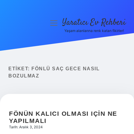
Yaratıcı Ev Rehberi
menüyü
aç
Yaşam alanlarına renk katan fikirler!
Anasayfa
Gizlilik Politikası
Yasal Uyarı
ETIKET:
FÖNLÜ SAÇ GECE NASIL
BOZULMAZ
Hakkımızda
FÖNÜN KALICI OLMASI IÇIN NE
YAPILMALI
Tarih: Aralık 3, 2024