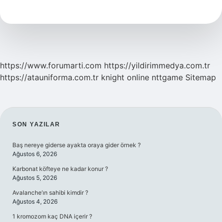
Olması
Için
Ne
Yapılmalı
https://www.forumarti.com
https://yildirimmedya.com.tr
https://atauniforma.com.tr
knight online
nttgame
Sitemap
SIDEBAR
SON YAZILAR
Baş nereye giderse ayakta oraya gider örnek ?
Ağustos 6, 2026
Karbonat köfteye ne kadar konur ?
Ağustos 5, 2026
Avalanche’ın sahibi kimdir ?
Ağustos 4, 2026
1 kromozom kaç DNA içerir ?