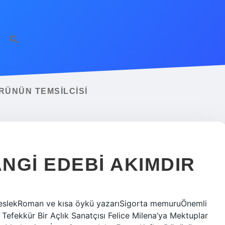
RÜNÜN TEMSILCISI
NGI EDEBI AKIMDIR
aMeslekRoman ve kısa öykü yazarıSigorta memuruÖnemli
Tefekkür Bir Açlık Sanatçısı Felice Milena’ya Mektuplar