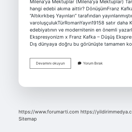
Milena’ya Mektuplar (Milena’ya Mektuplar) 
hangi edebi akıma aittir? DönüşümFranz Kafk
“Altıkırkbeş Yayınları” tarafından yayınlanmış
varoluşçulukTürRomanYayın19158 satır daha K
edebiyatının ve modernitenin en önemli yazarla
Ekspresyonizm x Franz Kafka – Düşüş Ekspres
Dış dünyaya doğru bu görünüşte tamamen kop
Franz
Devamını okuyun
Yorum Bırak
Kafka
Hangi
Edebi
Akımdır
https://www.forumarti.com
https://yildirimmedya.
Sitemap