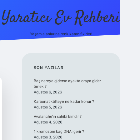
Yaratıcı Ev Rehberi
Yaşam alanlarına renk katan fikirler!
ilbet güncel giriş adresi
ilbet ye
SIDEBAR
SON YAZILAR
Baş nereye giderse ayakta oraya gider
örnek ?
Ağustos 6, 2026
Karbonat köfteye ne kadar konur ?
Ağustos 5, 2026
Avalanche’ın sahibi kimdir ?
Ağustos 4, 2026
1 kromozom kaç DNA içerir ?
Ağustos 3, 2026