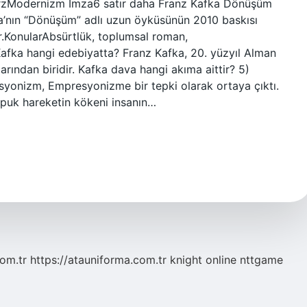
TarzModernizm İmza6 satır daha Franz Kafka Dönüşüm
a’nın “Dönüşüm” adlı uzun öyküsünün 2010 baskısı
tır.KonularAbsürtlük, toplumsal roman,
afka hangi edebiyatta? Franz Kafka, 20. yüzyıl Alman
rından biridir. Kafka dava hangi akıma aittir? 5)
yonizm, Empresyonizme bir tepki olarak ortaya çıktı.
uk hareketin kökeni insanın…
com.tr
https://atauniforma.com.tr
knight online
nttgame