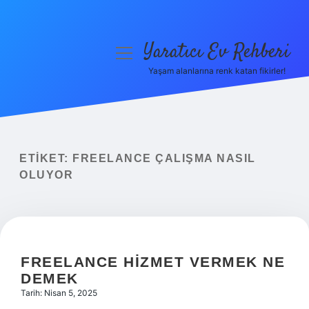
Yaratıcı Ev Rehberi
menüyü
aç
Yaşam alanlarına renk katan fikirler!
Anasayfa
Gizlilik Politikası
Yasal Uyarı
ETIKET:
FREELANCE ÇALIŞMA NASIL
OLUYOR
Hakkımızda
FREELANCE HIZMET VERMEK NE
DEMEK
Tarih: Nisan 5, 2025