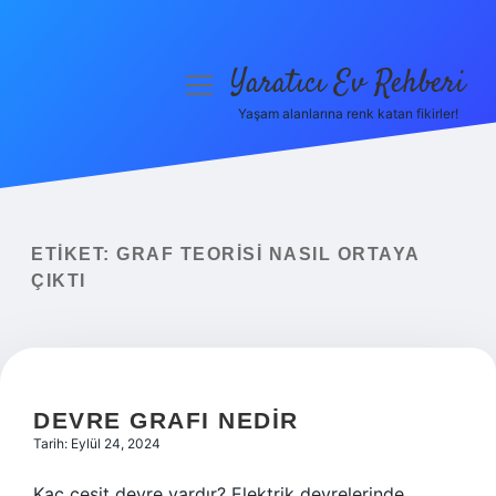
Yaratıcı Ev Rehberi
menüyü
aç
Yaşam alanlarına renk katan fikirler!
Anasayfa
Gizlilik Politikası
Yasal Uyarı
ETIKET:
GRAF TEORISI NASIL ORTAYA
ÇIKTI
Hakkımızda
DEVRE GRAFI NEDIR
Tarih: Eylül 24, 2024
Kaç çeşit devre vardır? Elektrik devrelerinde