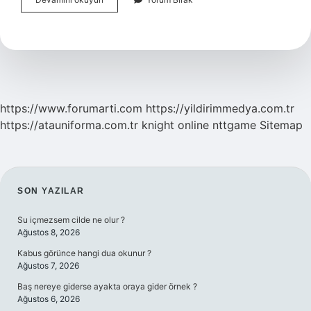
Bitkinin
Ömrü
Ne
Kadardır
https://www.forumarti.com
https://yildirimmedya.com.tr
https://atauniforma.com.tr
knight online
nttgame
Sitemap
SIDEBAR
SON YAZILAR
Su içmezsem cilde ne olur ?
Ağustos 8, 2026
Kabus görünce hangi dua okunur ?
Ağustos 7, 2026
Baş nereye giderse ayakta oraya gider örnek ?
Ağustos 6, 2026