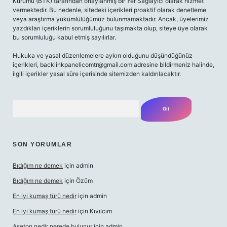
Kurumu (BTK) tarafından onaylanmış bir Yer Sağlayıcı olarak hizmet
vermektedir. Bu nedenle, sitedeki içerikleri proaktif olarak denetleme
veya araştırma yükümlülüğümüz bulunmamaktadır. Ancak, üyelerimiz
yazdıkları içeriklerin sorumluluğunu taşımakta olup, siteye üye olarak
bu sorumluluğu kabul etmiş sayılırlar.
Hukuka ve yasal düzenlemelere aykırı olduğunu düşündüğünüz
içerikleri,
backlinkpanelicomtr@gmail.com
adresine bildirmeniz halinde,
ilgili içerikler yasal süre içerisinde sitemizden kaldırılacaktır.
Arama
SON YORUMLAR
Bıdığım ne demek
için
admin
Bıdığım ne demek
için
Özüm
En iyi kumaş türü nedir
için
admin
En iyi kumaş türü nedir
için
Kıvılcım
Aseton nedir nerede bulunur
için
admin