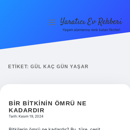
Yaratıcı Ev Rehberi
menüyü
aç
Yaşam alanlarına renk katan fikirler!
Anasayfa
Gizlilik Politikası
Yasal Uyarı
ETIKET:
GÜL KAÇ GÜN YAŞAR
Hakkımızda
BIR BITKININ ÖMRÜ NE
KADARDIR
Tarih: Kasım 19, 2024
Bitkilerin ömrü ne kadardır? Bu, türe, çeşit