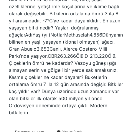
özelliklerine, yetiştirme koşullarına ve iklime bağlı
olarak değişebilir. Bitkilerin ortalama ömrü 3 ila 8
yıl arasındadır. -7°C’ye kadar dayanıklıdır. En uzun
yaşayan bitki nedir? Yaşları doğrulanmış
ağaçlarAdıYaş (yıl)NotlarMethuselah4.856Dünyanın
bilinen en yaşlı yaşayan (klonal olmayan) ağacı.
Gran Abuelo3.653Canlı. Alerce Costero Milli
Parkı’nda yaşıyor.CBR263.266Ölü.D-213.220Ölü.
Çiçeklerin ömrü ne kadardır? Vazoyu güneş ışığı
almayan serin ve gölgeli bir yerde saklamalısınız.
Kesme çiçekler ne kadar dayanır? Buketlerin
ortalama ömrü 7 ila 12 gün arasında değişir. Bitkiler
kaç yıldır var? Dünya üzerinde uzun zamandır var
olan bitkiler ilk olarak 500 milyon yıl önce
Ordovisyen döneminde ortaya çıktı. Modern
bitkilerin…
Bir
Devamını okuyun
Yorum Bırak