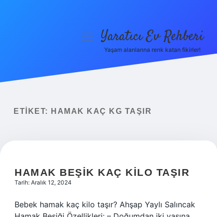
Yaratıcı Ev Rehberi
menüyü
aç
Yaşam alanlarına renk katan fikirler!
Anasayfa
Gizlilik Politikası
Yasal Uyarı
ETIKET:
HAMAK KAÇ KG TAŞIR
Hakkımızda
HAMAK BEŞIK KAÇ KILO TAŞIR
Tarih: Aralık 12, 2024
Bebek hamak kaç kilo taşır? Ahşap Yaylı Salıncak
Hamak Beşiği Özellikleri: – Doğumdan iki yaşına