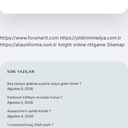
Iyi
Ne
Temizler
https://www.forumarti.com
https://yildirimmedya.com.tr
https://atauniforma.com.tr
knight online
nttgame
Sitemap
SIDEBAR
SON YAZILAR
Baş nereye giderse ayakta oraya gider örnek ?
Ağustos 6, 2026
Karbonat köfteye ne kadar konur ?
Ağustos 5, 2026
Avalanche’ın sahibi kimdir ?
Ağustos 4, 2026
1 kromozom kaç DNA içerir ?