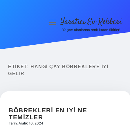
Yaratıcı Ev Rehberi
menüyü
aç
Yaşam alanlarına renk katan fikirler!
Anasayfa
Gizlilik Politikası
Yasal Uyarı
ETIKET:
HANGI ÇAY BÖBREKLERE IYI
GELIR
Hakkımızda
BÖBREKLERI EN IYI NE
TEMIZLER
Tarih: Aralık 10, 2024