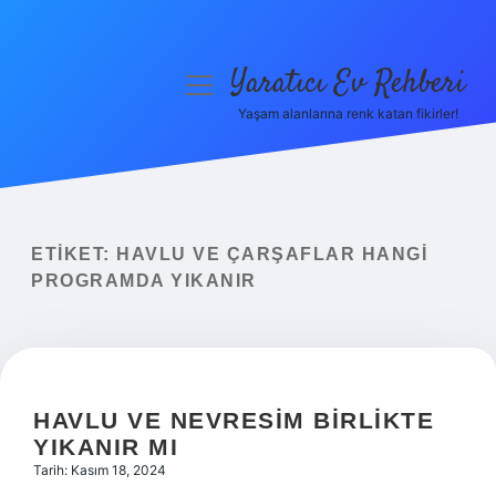
Yaratıcı Ev Rehberi
menüyü
aç
Yaşam alanlarına renk katan fikirler!
Anasayfa
Gizlilik Politikası
Yasal Uyarı
ETIKET:
HAVLU VE ÇARŞAFLAR HANGI
PROGRAMDA YIKANIR
Hakkımızda
HAVLU VE NEVRESIM BIRLIKTE
YIKANIR MI
Tarih: Kasım 18, 2024