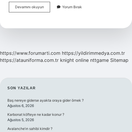
Havlu
Devamını okuyun
Yorum Bırak
Ve
Nevresim
Birlikte
Yıkanır
Mı
https://www.forumarti.com
https://yildirimmedya.com.tr
https://atauniforma.com.tr
knight online
nttgame
Sitemap
SIDEBAR
SON YAZILAR
Baş nereye giderse ayakta oraya gider örnek ?
Ağustos 6, 2026
Karbonat köfteye ne kadar konur ?
Ağustos 5, 2026
Avalanche’ın sahibi kimdir ?