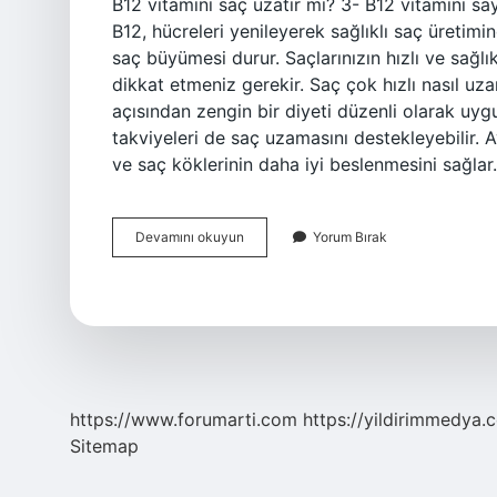
B12 vitamini saç uzatır mı? 3- B12 vitamini say
B12, hücreleri yenileyerek sağlıklı saç üretim
saç büyümesi durur. Saçlarınızın hızlı ve sağlık
dikkat etmeniz gerekir. Saç çok hızlı nasıl uza
açısından zengin bir diyeti düzenli olarak uygu
takviyeleri de saç uzamasını destekleyebilir. 
ve saç köklerinin daha iyi beslenmesini sağl
Saçın
Devamını okuyun
Yorum Bırak
Hızlı
Uzaması
Için
Hangi
Vitamin
https://www.forumarti.com
https://yildirimmedya.
Sitemap