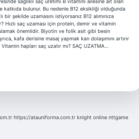
esinde sağlıklı saç üretimi B vitamini ailesine ait olan
ine katkıda bulunur. Bu nedenle B12 eksikliği olduğunda
lı bir şekilde uzamasını istiyorsanız B12 alımınıza
r? Hızlı saç uzaması için protein, demir ve vitamin
lamak önemlidir. Biyotin ve folik asit gibi besin
Ayrıca, kafa derisine masaj yapmak kan dolaşımını artırır
ar. Vitamin hapları saç uzatır mı? SAÇ UZATMA…
com.tr
https://atauniforma.com.tr
knight online
nttgame