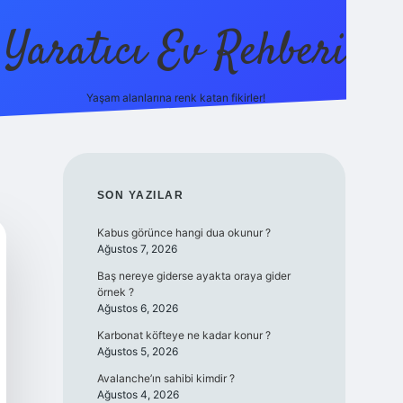
Yaratıcı Ev Rehberi
Yaşam alanlarına renk katan fikirler!
ilbet günc
SIDEBAR
SON YAZILAR
Kabus görünce hangi dua okunur ?
Ağustos 7, 2026
Baş nereye giderse ayakta oraya gider
örnek ?
Ağustos 6, 2026
Karbonat köfteye ne kadar konur ?
Ağustos 5, 2026
Avalanche’ın sahibi kimdir ?
Ağustos 4, 2026