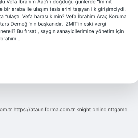
ğlu Vefa İbrahim Aaç’ın doğduğu günlerde “Immit
ir araba ile ulaşım tesislerini taşıyan ilk girişimciydi.
a “ulaştı. Vefa harası kimin? Vefa İbrahim Araç Koruma
ars Derneği’nin başkanıdır. IZMIT’in eski vergi
nereli? Bu fırsatı, saygın sanayicilerimize yönetim için
 İbrahim…
com.tr
https://atauniforma.com.tr
knight online
nttgame