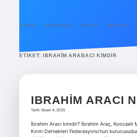
Anasayfa
Gizlilik Politikası
Yasal Uyarı
Hakkımızda
ETIKET:
IBRAHIM ARABACI KIMDIR
IBRAHIM ARACI 
Tarih: Nisan 4, 2025
İbrahim Aracı kimdir? İbrahim Araç, Koocaeli M
Kırım Dernekleri Federasyonu’nun kurucusudur