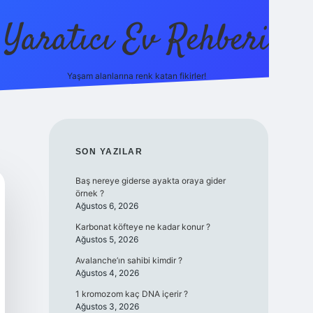
Yaratıcı Ev Rehberi
Yaşam alanlarına renk katan fikirler!
ilbet güncel giriş adresi
ilbet y
SIDEBAR
SON YAZILAR
Baş nereye giderse ayakta oraya gider
örnek ?
Ağustos 6, 2026
Karbonat köfteye ne kadar konur ?
Ağustos 5, 2026
Avalanche’ın sahibi kimdir ?
Ağustos 4, 2026
1 kromozom kaç DNA içerir ?
Ağustos 3, 2026