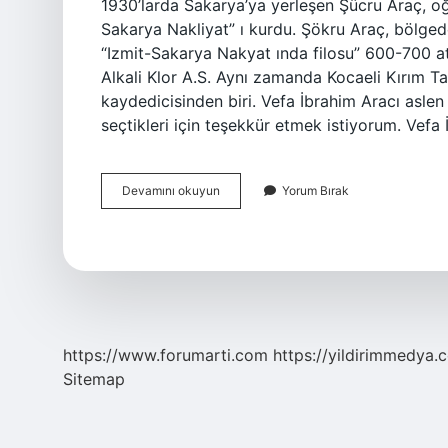
1930’larda Sakarya’ya yerleşen Şücru Araç, o
Sakarya Nakliyat” ı kurdu. Şökru Araç, bölgede b
“Izmit-Sakarya Nakyat ında filosu” 600-700 at
Alkali Klor A.S. Aynı zamanda Kocaeli Kırım Tat
kaydedicisinden biri. Vefa İbrahim Aracı aslen 
seçtikleri için teşekkür etmek istiyorum. Vefa
Ibrahim
Devamını okuyun
Yorum Bırak
Aracı
Nereli
https://www.forumarti.com
https://yildirimmedya.
Sitemap